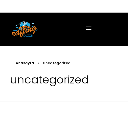
Miçil Turizm Seyahat Acentası - Tursab Belge No: 12191
Anasayfa
»
uncategorized
uncategorized