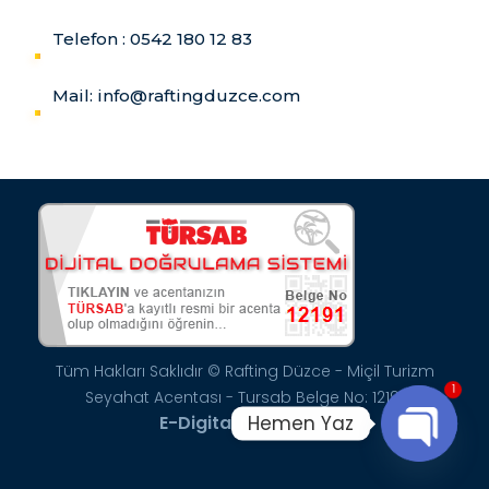
Telefon : 0542 180 12 83
Mail: info@raftingduzce.com
Tüm Hakları Saklıdır © Rafting Düzce - Miçil Turizm
1
Seyahat Acentası - Tursab Belge No: 12191
Hemen Yaz
E-Digital Marketing
Open
chaty